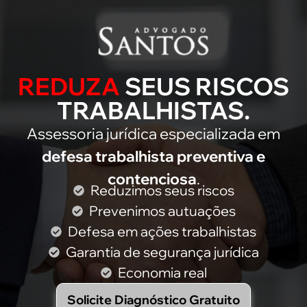
REDUZA
SEUS RISCOS
TRABALHISTAS.
Assessoria jurídica especializada em
defesa trabalhista preventiva e
contenciosa
.
Reduzimos seus riscos
Prevenimos autuações
Defesa em ações trabalhistas
Garantia de segurança jurídica
Economia real
Solicite Diagnóstico Gratuito