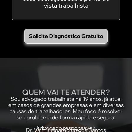
vista trabalhista
Solicite Diagnóstico Gratuito
QUEM VAI TE ATENDER?
Sou advogado trabalhista há 19 anos, já atuei
em casos de grandes empresas e em diversas
causas de trabalhadores. Meu foco é resolver
seu problema de forma rápida e segura.
Advogado responsável:
Dr. Valmir Aparecido dos Santos
OAB 257179